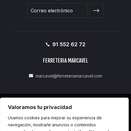
91 552 62 72

FERRETERIA MARCAVEL
marcavel@ferreteriamarcavel.com

AVISO LEGAL
Valoramos tu privacidad
POLÍTICA DE PRIVACIDAD
Usamos cookies para mejorar su experiencia de
POLÍTICA DE COOKIES
navegación, mostrarle anuncios o contenidos
POLÍTICA DE ACCESIBILIDAD